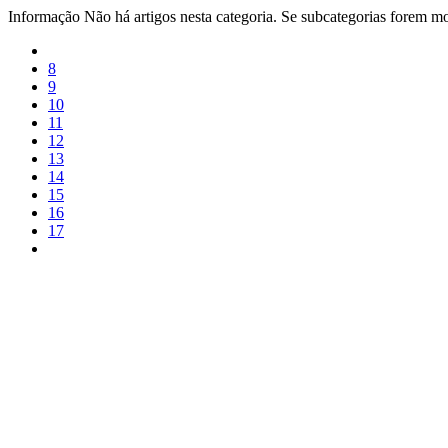
Informação
Não há artigos nesta categoria. Se subcategorias forem mos
8
9
10
11
12
13
14
15
16
17