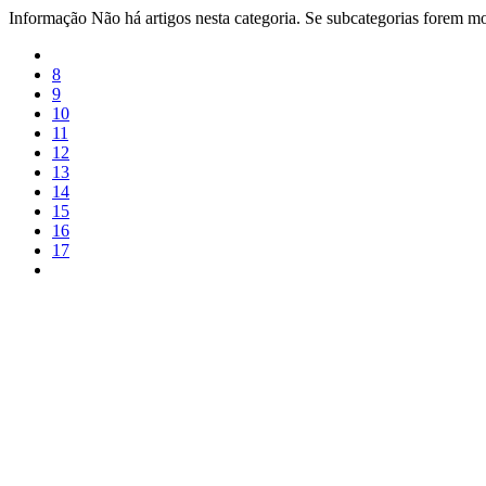
Informação
Não há artigos nesta categoria. Se subcategorias forem mos
8
9
10
11
12
13
14
15
16
17