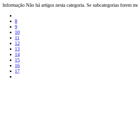
Informação
Não há artigos nesta categoria. Se subcategorias forem mos
8
9
10
11
12
13
14
15
16
17