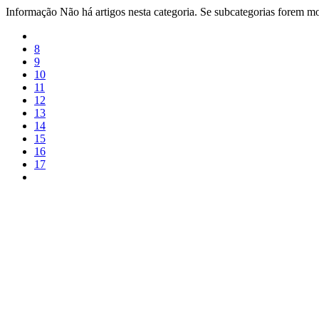
Informação
Não há artigos nesta categoria. Se subcategorias forem mos
8
9
10
11
12
13
14
15
16
17