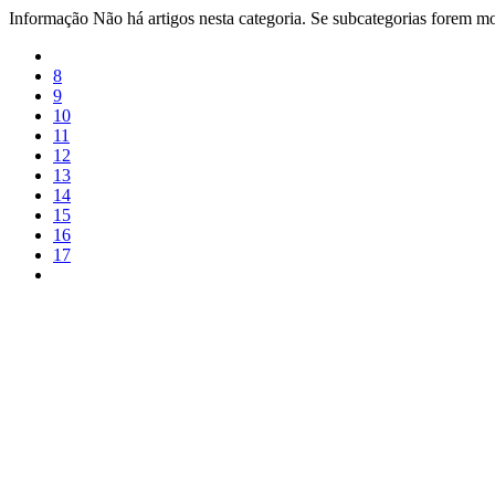
Informação
Não há artigos nesta categoria. Se subcategorias forem mos
8
9
10
11
12
13
14
15
16
17