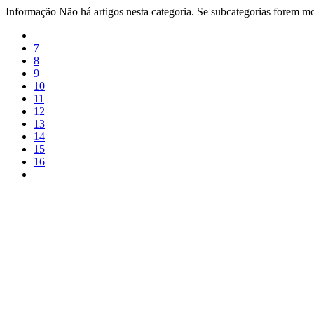
Informação
Não há artigos nesta categoria. Se subcategorias forem mos
7
8
9
10
11
12
13
14
15
16