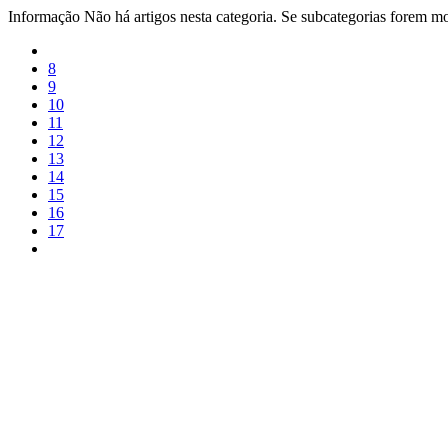
Informação
Não há artigos nesta categoria. Se subcategorias forem mos
8
9
10
11
12
13
14
15
16
17