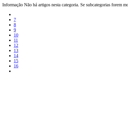
Informação
Não há artigos nesta categoria. Se subcategorias forem mos
7
8
9
10
11
12
13
14
15
16