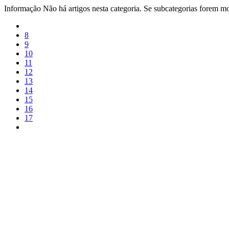
Informação
Não há artigos nesta categoria. Se subcategorias forem mos
8
9
10
11
12
13
14
15
16
17