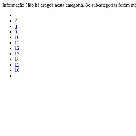
Informação
Não há artigos nesta categoria. Se subcategorias forem mos
7
8
9
10
11
12
13
14
15
16