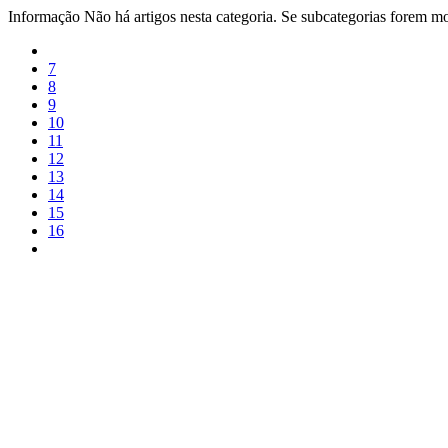
Informação
Não há artigos nesta categoria. Se subcategorias forem mos
7
8
9
10
11
12
13
14
15
16