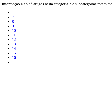
Informação
Não há artigos nesta categoria. Se subcategorias forem mos
7
8
9
10
11
12
13
14
15
16