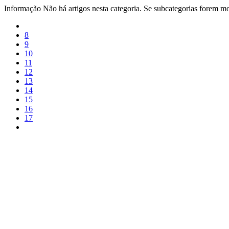
Informação
Não há artigos nesta categoria. Se subcategorias forem mos
8
9
10
11
12
13
14
15
16
17