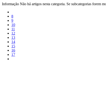
Informação
Não há artigos nesta categoria. Se subcategorias forem mos
8
9
10
11
12
13
14
15
16
17