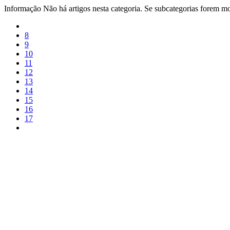
Informação
Não há artigos nesta categoria. Se subcategorias forem mos
8
9
10
11
12
13
14
15
16
17