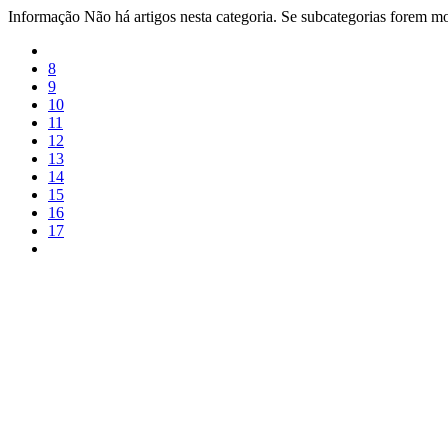
Informação
Não há artigos nesta categoria. Se subcategorias forem mos
8
9
10
11
12
13
14
15
16
17