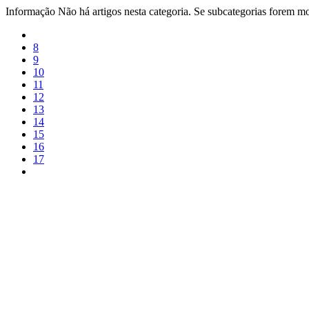
Informação
Não há artigos nesta categoria. Se subcategorias forem mos
8
9
10
11
12
13
14
15
16
17