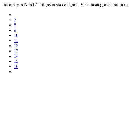
Informação
Não há artigos nesta categoria. Se subcategorias forem mos
7
8
9
10
11
12
13
14
15
16