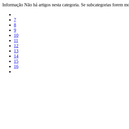
Informação
Não há artigos nesta categoria. Se subcategorias forem mos
7
8
9
10
11
12
13
14
15
16