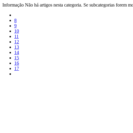
Informação
Não há artigos nesta categoria. Se subcategorias forem mos
8
9
10
11
12
13
14
15
16
17