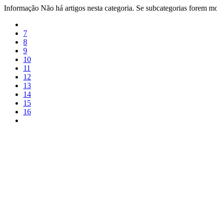
Informação
Não há artigos nesta categoria. Se subcategorias forem mos
7
8
9
10
11
12
13
14
15
16