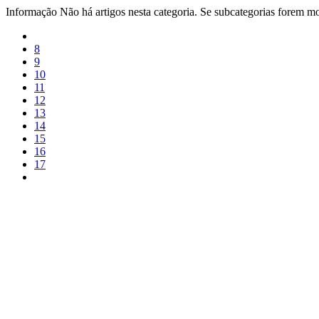
Informação
Não há artigos nesta categoria. Se subcategorias forem mos
8
9
10
11
12
13
14
15
16
17