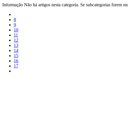
Informação
Não há artigos nesta categoria. Se subcategorias forem mos
8
9
10
11
12
13
14
15
16
17