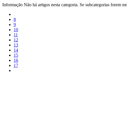
Informação
Não há artigos nesta categoria. Se subcategorias forem mos
8
9
10
11
12
13
14
15
16
17