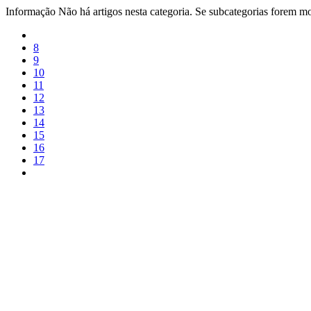
Informação
Não há artigos nesta categoria. Se subcategorias forem mos
8
9
10
11
12
13
14
15
16
17