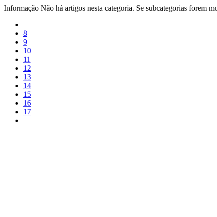
Informação
Não há artigos nesta categoria. Se subcategorias forem mos
8
9
10
11
12
13
14
15
16
17