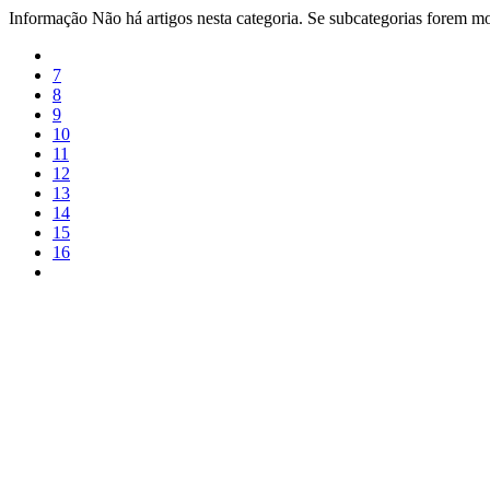
Informação
Não há artigos nesta categoria. Se subcategorias forem mos
7
8
9
10
11
12
13
14
15
16