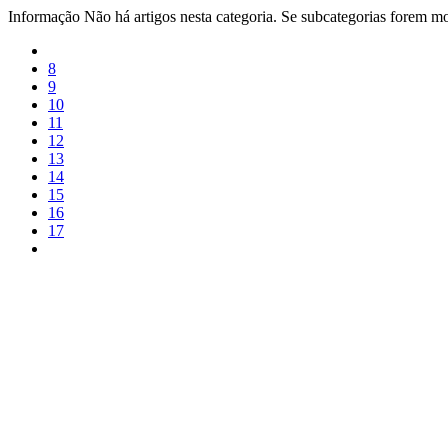
Informação
Não há artigos nesta categoria. Se subcategorias forem mos
8
9
10
11
12
13
14
15
16
17