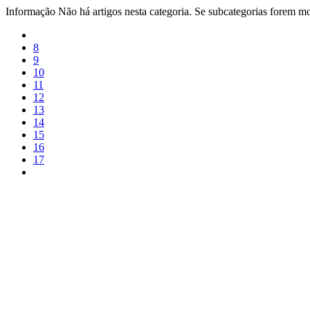
Informação
Não há artigos nesta categoria. Se subcategorias forem mos
8
9
10
11
12
13
14
15
16
17