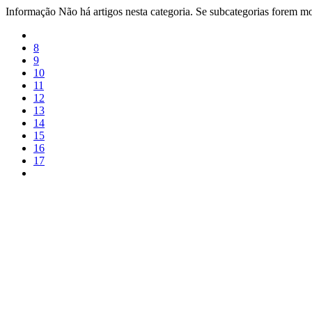
Informação
Não há artigos nesta categoria. Se subcategorias forem mos
8
9
10
11
12
13
14
15
16
17