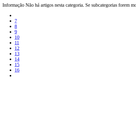
Informação
Não há artigos nesta categoria. Se subcategorias forem mos
7
8
9
10
11
12
13
14
15
16