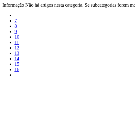
Informação
Não há artigos nesta categoria. Se subcategorias forem mos
7
8
9
10
11
12
13
14
15
16