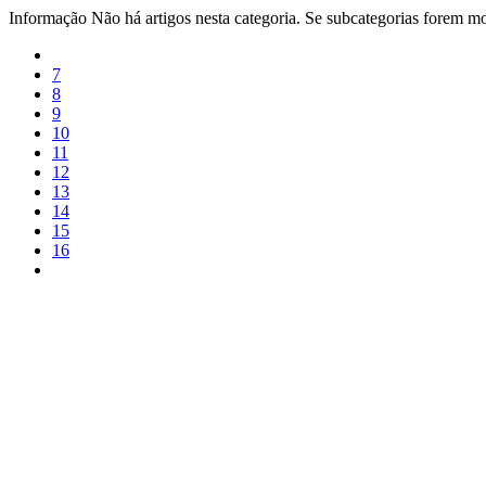
Informação
Não há artigos nesta categoria. Se subcategorias forem mos
7
8
9
10
11
12
13
14
15
16