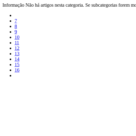
Informação
Não há artigos nesta categoria. Se subcategorias forem mos
7
8
9
10
11
12
13
14
15
16