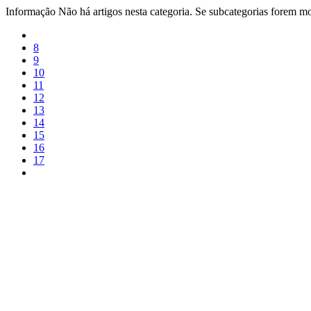
Informação
Não há artigos nesta categoria. Se subcategorias forem mos
8
9
10
11
12
13
14
15
16
17