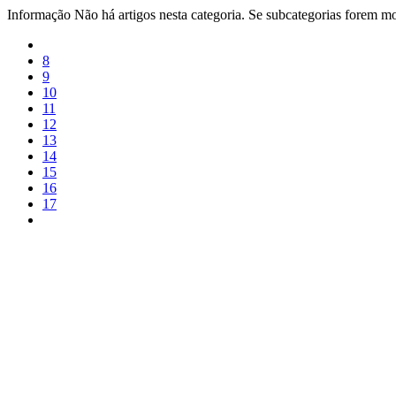
Informação
Não há artigos nesta categoria. Se subcategorias forem mos
8
9
10
11
12
13
14
15
16
17