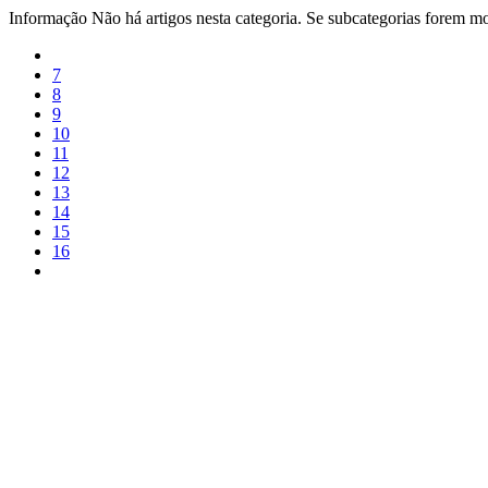
Informação
Não há artigos nesta categoria. Se subcategorias forem mos
7
8
9
10
11
12
13
14
15
16