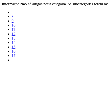
Informação
Não há artigos nesta categoria. Se subcategorias forem mos
8
9
10
11
12
13
14
15
16
17