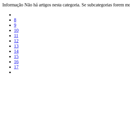
Informação
Não há artigos nesta categoria. Se subcategorias forem mos
8
9
10
11
12
13
14
15
16
17