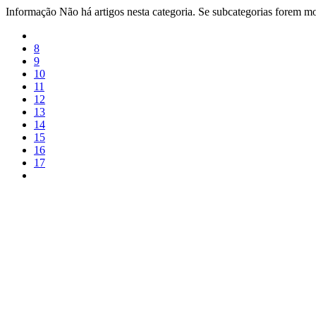
Informação
Não há artigos nesta categoria. Se subcategorias forem mos
8
9
10
11
12
13
14
15
16
17