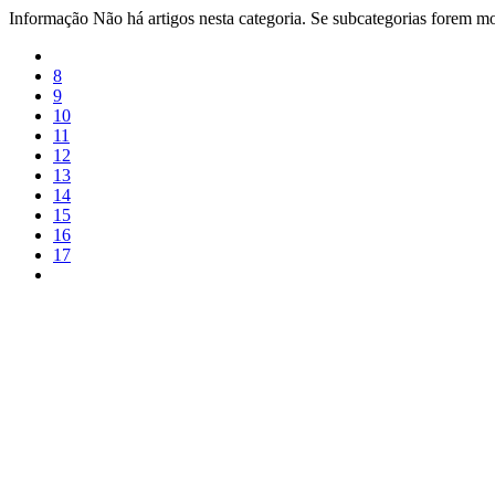
Informação
Não há artigos nesta categoria. Se subcategorias forem mos
8
9
10
11
12
13
14
15
16
17