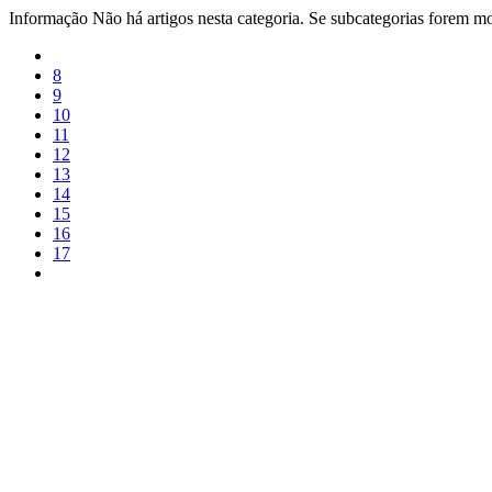
Informação
Não há artigos nesta categoria. Se subcategorias forem mos
8
9
10
11
12
13
14
15
16
17