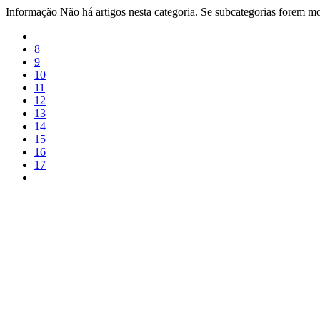
Informação
Não há artigos nesta categoria. Se subcategorias forem mos
8
9
10
11
12
13
14
15
16
17