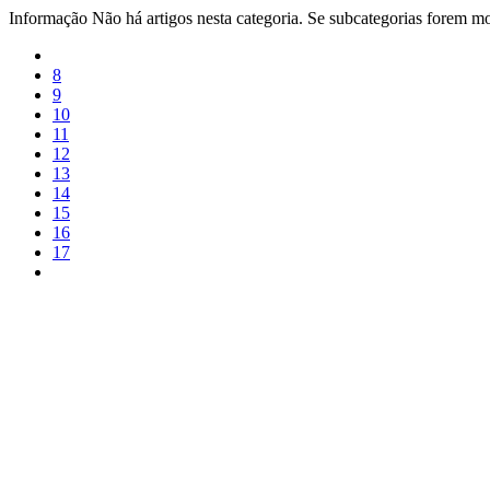
Informação
Não há artigos nesta categoria. Se subcategorias forem mos
8
9
10
11
12
13
14
15
16
17