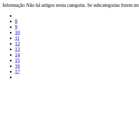
Informação
Não há artigos nesta categoria. Se subcategorias forem mos
8
9
10
11
12
13
14
15
16
17