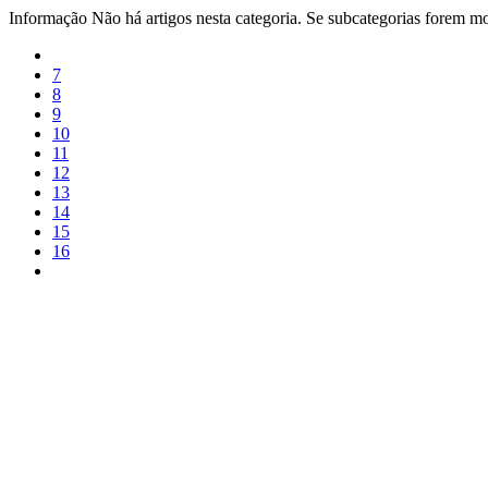
Informação
Não há artigos nesta categoria. Se subcategorias forem mos
7
8
9
10
11
12
13
14
15
16