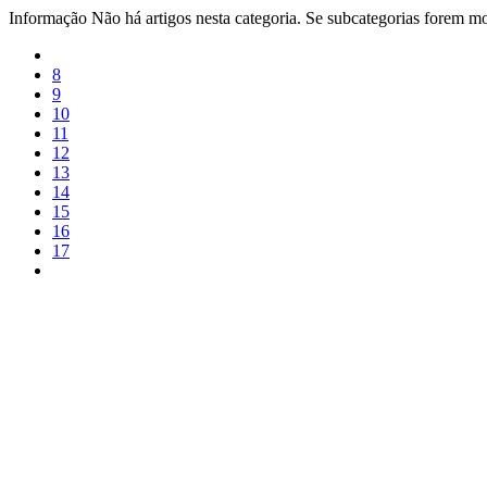
Informação
Não há artigos nesta categoria. Se subcategorias forem mos
8
9
10
11
12
13
14
15
16
17