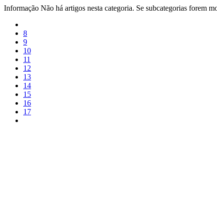
Informação
Não há artigos nesta categoria. Se subcategorias forem mos
8
9
10
11
12
13
14
15
16
17