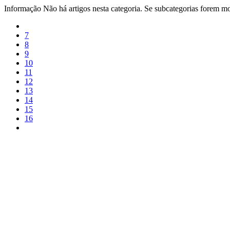
Informação
Não há artigos nesta categoria. Se subcategorias forem mos
7
8
9
10
11
12
13
14
15
16