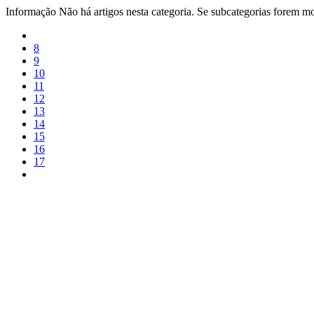
Informação
Não há artigos nesta categoria. Se subcategorias forem mos
8
9
10
11
12
13
14
15
16
17